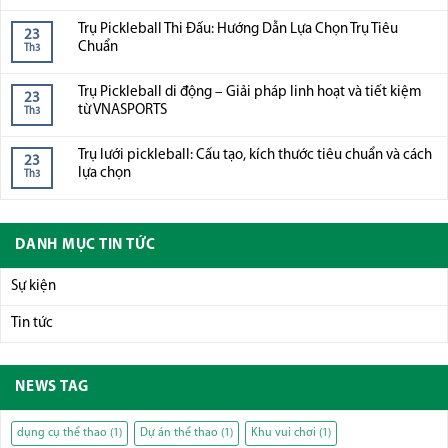
Trụ Pickleball Thi Đấu: Hướng Dẫn Lựa Chọn Trụ Tiêu
23
Chuẩn
Th3
Trụ Pickleball di động – Giải pháp linh hoạt và tiết kiệm
23
từ VNASPORTS
Th3
Trụ lưới pickleball: Cấu tạo, kích thước tiêu chuẩn và cách
23
lựa chọn
Th3
DANH MỤC TIN TỨC
Sự kiện
Tin tức
NEWS TAG
dụng cụ thể thao
(1)
Dự án thể thao
(1)
Khu vui chơi
(1)