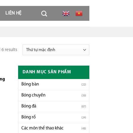
LIÊN HỆ
 6 results
DANH MỤC SẢN PHẨM
ông
Bóng bàn
(22)
Bóng chuyền
(39)
Bóng đá
(87)
Bóng rổ
(24)
Các môn thể thao khác
(48)