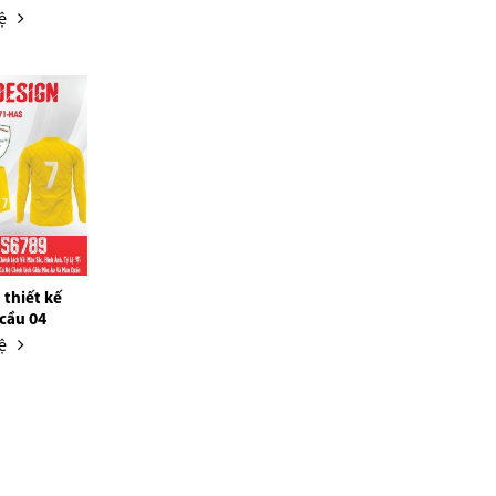
ệ
 thiết kế
cầu 04
ệ