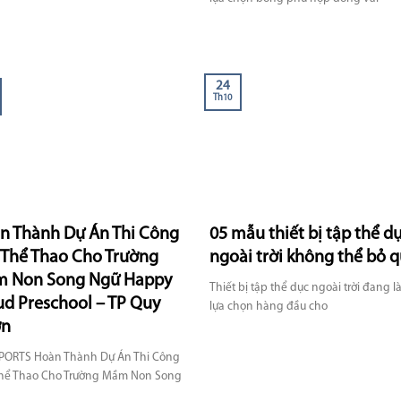
24
Th10
n Thành Dự Án Thi Công
05 mẫu thiết bị tập thể d
 Thể Thao Cho Trường
ngoài trời không thể bỏ 
 Non Song Ngữ Happy
Thiết bị tập thể dục ngoài trời đang là
ud Preschool – TP Quy
lựa chọn hàng đầu cho
ơn
PORTS Hoàn Thành Dự Án Thi Công
hể Thao Cho Trường Mầm Non Song