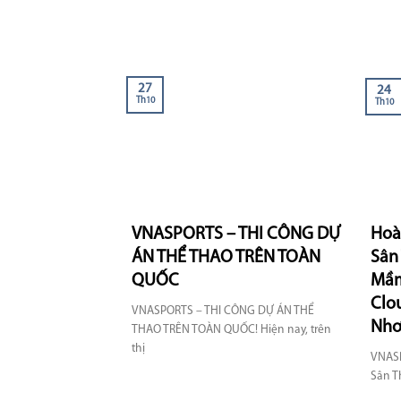
27
24
Th10
Th10
VNASPORTS – THI CÔNG DỰ
Hoà
ÁN THỂ THAO TRÊN TOÀN
Sân
QUỐC
Mầm
Clo
VNASPORTS – THI CÔNG DỰ ÁN THỂ
Nh
THAO TRÊN TOÀN QUỐC! Hiện nay, trên
thị
VNAS
Sân T