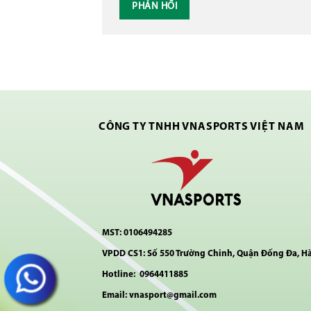
CÔNG TY TNHH VNASPORTS VIỆT NAM
MST: 0106494285
VPDD CS1: Số 550 Trường Chinh, Quận Đống Đa, H
Hotline: 0964411885
Email: vnasport@gmail.com