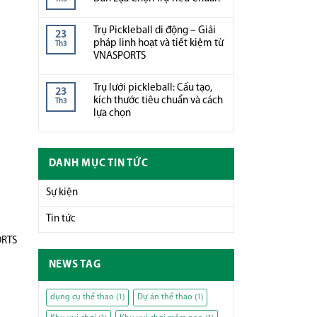
Trụ Pickleball di động – Giải
23
pháp linh hoạt và tiết kiệm từ
Th3
VNASPORTS
Trụ lưới pickleball: Cấu tạo,
23
kích thước tiêu chuẩn và cách
Th3
lựa chọn
DANH MỤC TIN TỨC
Sự kiện
Tin tức
ORTS
NEWS TAG
dụng cụ thể thao
(1)
Dự án thể thao
(1)