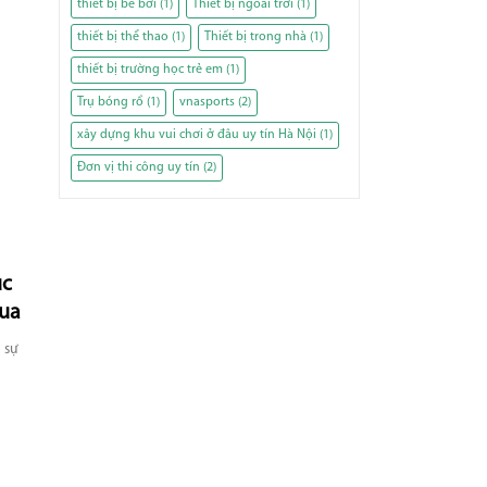
thiết bị bể bơi
(1)
Thiết bị ngoài trời
(1)
thiết bị thể thao
(1)
Thiết bị trong nhà
(1)
thiết bị trường học trẻ em
(1)
Trụ bóng rổ
(1)
vnasports
(2)
xây dựng khu vui chơi ở đâu uy tín Hà Nội
(1)
Đơn vị thi công uy tín
(2)
ục
qua
 sự