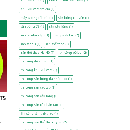
Khu vui chơi
(1)
Khu vui chơi mầm non
(1)
Khu vui chơi trẻ em
(1)
máy tập ngoài trời
(1)
sân bóng chuyền
(1)
sân bóng đá
(1)
sân cầu lông
(1)
sân cỏ nhân tạo
(1)
sân pickleball
(2)
sân tennis
(1)
sân thể thao
(1)
Sân thể thao Hà Nộ
(1)
thi công bể bơi
(2)
thi công dự án sân
(1)
thi công khu vui chơi
(1)
thi công sân bóng đá nhân tạo
(1)
thi công sân các cấp
(1)
thi công sân cầu lông
(1)
RTS
thi công sân cỏ nhân tạo
(1)
Thi công sân thể thao
(1)
thi công sân thể thao uy tín
(2)
c