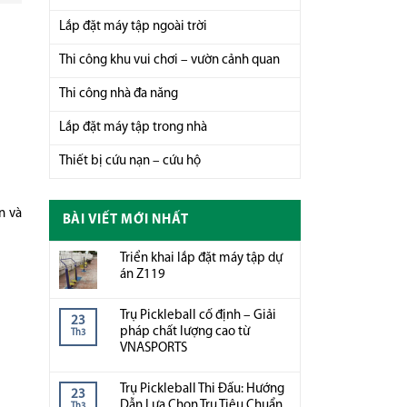
Lắp đặt máy tập ngoài trời
Thi công khu vui chơi – vườn cảnh quan
Thi công nhà đa năng
Lắp đặt máy tập trong nhà
Thiết bị cứu nạn – cứu hộ
n và
BÀI VIẾT MỚI NHẤT
Triển khai lắp đặt máy tập dự
án Z119
Trụ Pickleball cố định – Giải
23
pháp chất lượng cao từ
Th3
VNASPORTS
Trụ Pickleball Thi Đấu: Hướng
23
Dẫn Lựa Chọn Trụ Tiêu Chuẩn
Th3