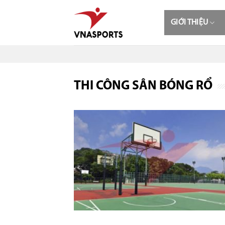
Skip
to
GIỚI THIỆU
content
THI CÔNG SÂN BÓNG RỔ