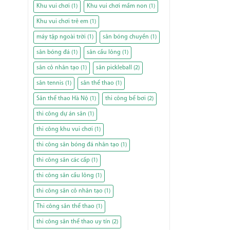
Khu vui chơi
(1)
Khu vui chơi mầm non
(1)
Khu vui chơi trẻ em
(1)
máy tập ngoài trời
(1)
sân bóng chuyền
(1)
sân bóng đá
(1)
sân cầu lông
(1)
sân cỏ nhân tạo
(1)
sân pickleball
(2)
sân tennis
(1)
sân thể thao
(1)
Sân thể thao Hà Nộ
(1)
thi công bể bơi
(2)
thi công dự án sân
(1)
thi công khu vui chơi
(1)
thi công sân bóng đá nhân tạo
(1)
thi công sân các cấp
(1)
thi công sân cầu lông
(1)
thi công sân cỏ nhân tạo
(1)
Thi công sân thể thao
(1)
thi công sân thể thao uy tín
(2)