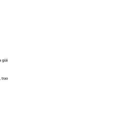
 giải
 trao