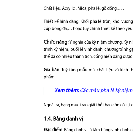
Chất liệu: Acrylic , Mica, pha lê, gỗ đồng,… .
Thiết kế hình dáng: Khối pha lê tròn, khối vuông
cúp bóng đá,… hoặc tùy chỉnh thiết kế theo yêu
Chức năng:
Ý nghĩa của kỷ niệm chương. Kỷ n
trình kỷ niệm, buổi lễ vinh danh, chương trình g
thể đã có nhiều thành tích, cống hiến đáng được
Giá bán:
Tuỳ từng mẫu mã, chất liệu và kích t
phẩm
Xem thêm:
Các mẫu pha lê kỷ niệ
Ngoài ra, hạng mục trao giải thể thao còn có sự
1.4. Bảng danh vị
Đặc điểm:
Bảng danh vị là tấm bảng vinh danh có