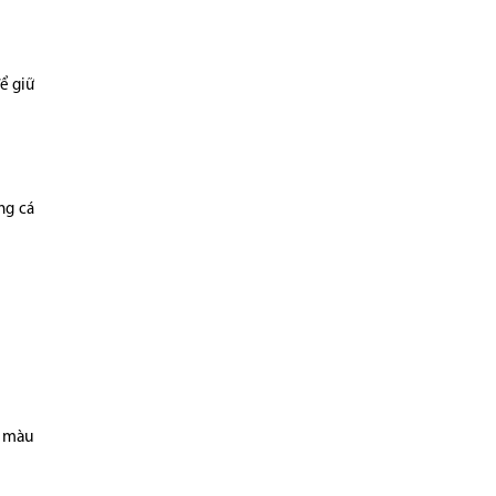
ể giữ
ng cá
g màu