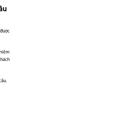
đâu
 được
 niệm
khách
 cầu.