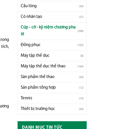
Cầu lông
(36)
Cỏ nhân tạo
(21)
Cúp - cờ - kỷ niệm chương pha
(248)
lê
trong
Đồng phục
(103)
 tích,
Máy tập thể dục
(8)
Máy tập thể dục thể thao
(164)
Sản phẩm thể thao
(26)
Sản phẩm tổng hợp
(12)
Tennis
(14)
hương
Thiết bị trường học
(26)
DANH MỤC TIN TỨC