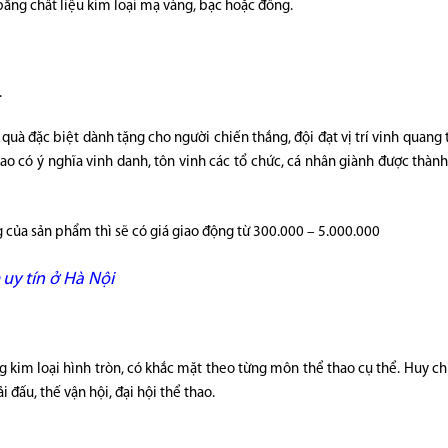
 bằng chất liệu kim loại mạ vàng, bạc hoặc đồng.
.
à đặc biệt dành tặng cho người chiến thắng, đội đạt vị trí vinh quang 
hao có ý nghĩa vinh danh, tôn vinh các tổ chức, cá nhân giành được thành
 của sản phẩm thì sẽ có giá giao động từ 300.000 – 5.000.000
ẻ
uy tín ở Hà Nội
g kim loại hình tròn, có khắc mặt theo từng môn thể thao cụ thể. Huy c
i đấu, thế vận hội, đại hội thể thao.