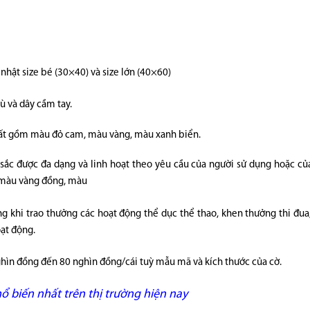
 nhật size bé (30×40) và size lớn (40×60)
ù và dây cầm tay.
hất gồm màu đỏ cam, màu vàng, màu xanh biển.
c được đa dạng và linh hoạt theo yêu cầu của người sử dụng hoặc của
, màu vàng đồng, màu
ùng khi trao thưởng các hoạt động thể dục thể thao, khen thưởng thi đua,
oạt động.
hìn đồng đến 80 nghìn đồng/cái tuỳ mẫu mã và kích thước của cờ.
 biến nhất trên thị trường hiện nay