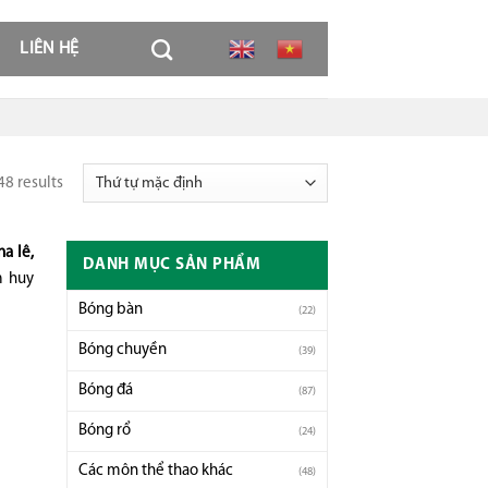
LIÊN HỆ
8 results
a lê,
DANH MỤC SẢN PHẨM
m huy
Bóng bàn
(22)
Bóng chuyền
(39)
Bóng đá
(87)
Bóng rổ
(24)
Các môn thể thao khác
(48)