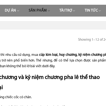
DỰ ÁN
SẢN PHẨM
TÀI TRỢ
TIN TỨC
Showing 1–12 of 24
o thì nhu cầu sử dụng, mua
cúp kim loại, huy chương, kỷ niệm chương ph
g trở nên phổ biến hơn. Thế nhưng, để có thể lựa chọn được sản phẩ
bạn không thể bỏ lỡ bài viết dưới đây.
y chương và kỷ niệm chương pha lê thể thao
ại
ống chiếc cốc có chân.