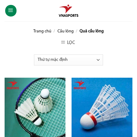
Skip
to
content
Trang chủ
/
Cầu lông
/
Quả cầu lông
LỌC