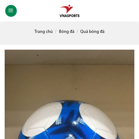
Skip
to
content
Trang chủ
/
Bóng đá
/
Quả bóng đá