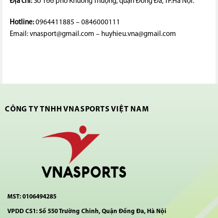
Địa chỉ:
Số 166 phố Khương Thượng, quận Đống Đa, TP.Hà Nội.
Hotline:
0964411885 – 0846000111
Email: vnasport@gmail.com – huyhieu.vna@gmail.com
CÔNG TY TNHH VNASPORTS VIỆT NAM
MST: 0106494285
VPDD CS1: Số 550 Trường Chinh, Quận Đống Đa, Hà Nội