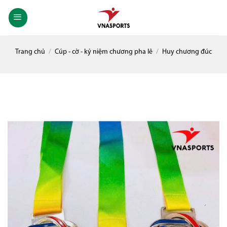
Skip
to
content
Trang chủ
/
Cúp - cờ - kỷ niệm chương pha lê
/
Huy chương đúc