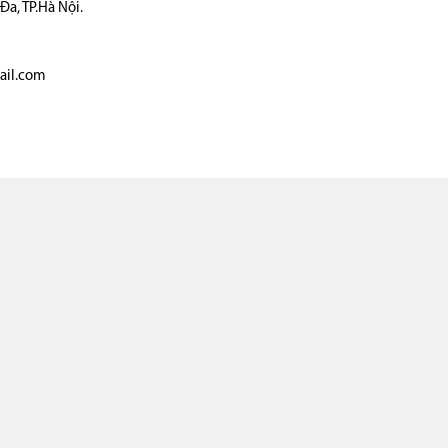
a, TP.Hà Nội.
ail.com