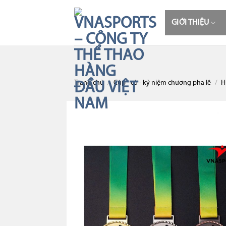
Skip
to
GIỚI THIỆU
content
Trang chủ
/
Cúp - cờ - kỷ niệm chương pha lê
/
H