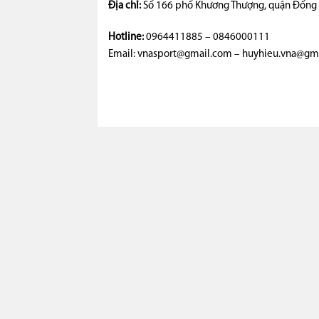
Địa chỉ:
Số 166 phố Khương Thượng, quận Đống Đ
Hotline:
0964411885 – 0846000111
Email: vnasport@gmail.com – huyhieu.vna@gm