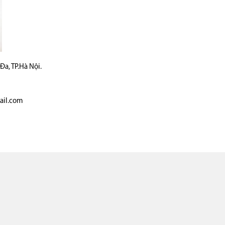
a, TP.Hà Nội.
ail.com