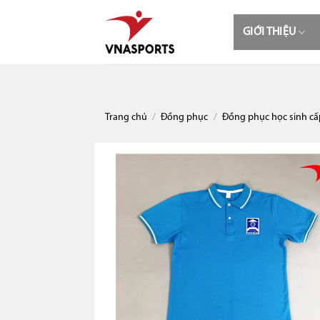
Skip
to
GIỚI THIỆU
content
Trang chủ
/
Đồng phục
/
Đồng phục học sinh cấp I,